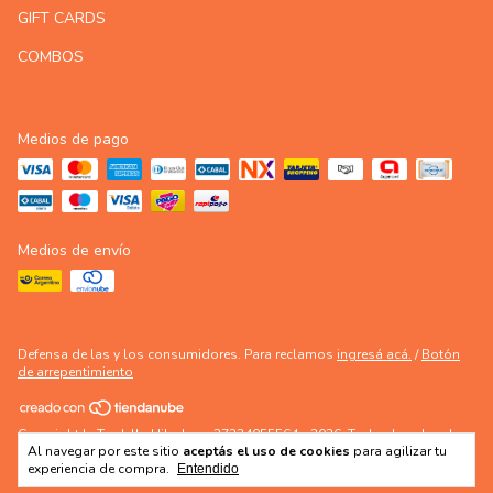
GIFT CARDS
COMBOS
Medios de pago
Medios de envío
Defensa de las y los consumidores. Para reclamos
ingresá acá.
/
Botón
de arrepentimiento
Copyright LaTardella Hilados - 27234055564 - 2026. Todos los derechos
Al navegar por este sitio
aceptás el uso de cookies
para agilizar tu
reservados.
experiencia de compra.
Entendido