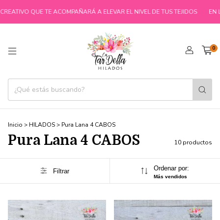
EATIVO QUE TE ACOMPAÑARÁ A ELEVAR EL NIVEL DE TUS TEJIDOS
EN LA
0
Inicio
>
HILADOS
>
Pura Lana 4 CABOS
Pura Lana 4 CABOS
10 productos
Ordenar por:
Filtrar
Más vendidos