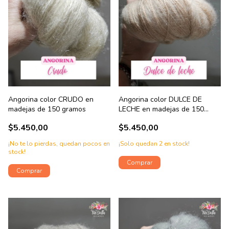
Angorina color CRUDO en
Angorina color DULCE DE
madejas de 150 gramos
LECHE en madejas de 150
gramos
$5.450,00
$5.450,00
¡No te lo pierdas, quedan pocos en
¡Solo quedan
2
en stock!
stock!