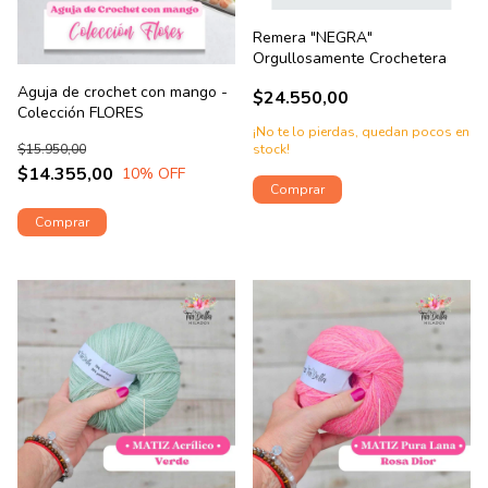
Remera "NEGRA"
Orgullosamente Crochetera
Aguja de crochet con mango -
$24.550,00
Colección FLORES
¡No te lo pierdas, quedan pocos en
$15.950,00
stock!
$14.355,00
10
% OFF
Comprar
Comprar